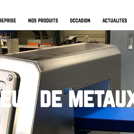
reprise
nos produits
occasion
actualites
eur de metau