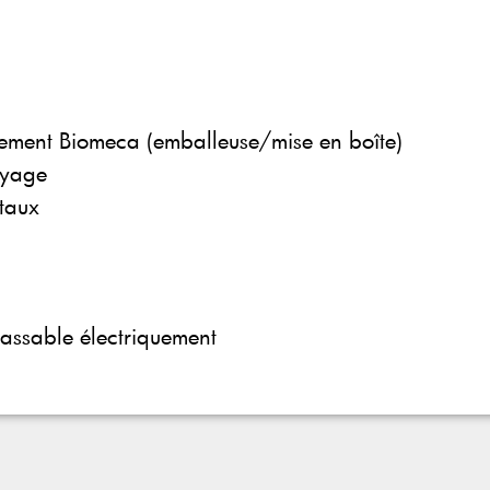
ement Biomeca (emballeuse/mise en boîte)
oyage
́taux
assable électriquement