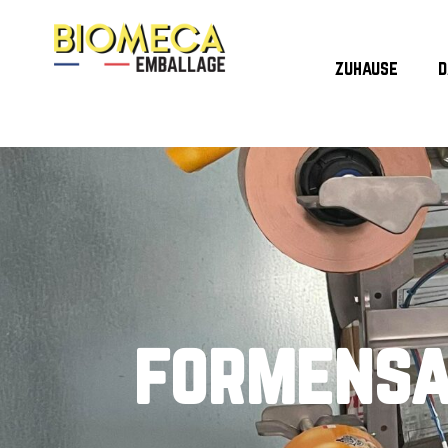
zuhause
d
formensa