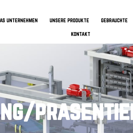
as unternehmen
unsere produkte
gebrauchte
kontakt
ng/prasentie